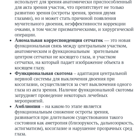
использует для зрения анатомически приспособленный
для акта зрения участок, что препятствует не только
развитию зрения (остроты зрения, зрения двумя
глазами), но и может стать причиной появления
мучительного двоения, неэффективности коррекции
очками, в том числе призматическими, и хирургической
операции.
Аномальная корреспонденция сетчаток
— это новая
функциональная связь между центральным участком,
анатомическим и функциональным зрительным
центром сетчатки не косящего глаза, и участком
сетчатки, на который падает изображение объекта в
косящем глазу.
Функциональная скотома
– адаптация центральной
нервной системы для выключения двоения при
косоглазии, осуществляется за счет выключения одного
глаза из акта зрения. Наличие функциональной скотомы
затрудняет проведение некоторых лечебных
мероприятий.
Амблиопия
– на каком-то этапе является
функциональным снижение остроты зрения,
развивается при длительном существовании такого
состояния как аметропия (близорукость, дальнозоркость,
астигматизм), косоглазие и нарушение прозрачных сред
глаза.