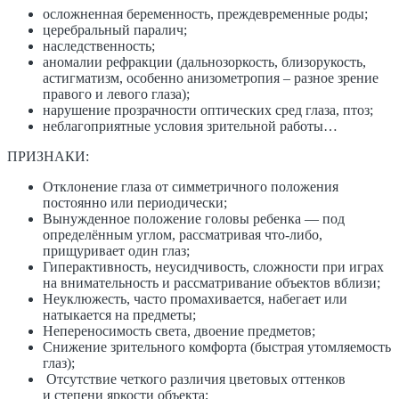
осложненная беременность, преждевременные роды;
церебральный паралич;
наследственность;
аномалии рефракции (дальнозоркость, близорукость,
астигматизм, особенно анизометропия – разное зрение
правого и левого глаза);
нарушение прозрачности оптических сред глаза, птоз;
неблагоприятные условия зрительной работы…
ПРИЗНАКИ:
Отклонение глаза от симметричного положения
постоянно или периодически;
Вынужденное положение головы ребенка — под
определённым углом, рассматривая что-либо,
прищуривает один глаз;
Гиперактивность, неусидчивость, сложности при играх
на внимательность и рассматривание объектов вблизи;
Неуклюжесть, часто промахивается, набегает или
натыкается на предметы;
Непереносимость света, двоение предметов;
Снижение зрительного комфорта (быстрая утомляемость
глаз);
Отсутствие четкого различия цветовых оттенков
и степени яркости объекта;