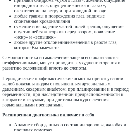
признаки синдрома «сухого глаза»: жжение, ощущение
инородного тела, ощущение «песка в глазах»,
слезотечение на ветру и при холодной погоде
любые травмы и повреждения глаз, видимые
спонтанные кровоизлияния
сужение и выпадение частей полей зрения, ощущение
опустившейся «шторки» перед взором, появление
«искр» и «вспышек»
любые другие отклонения/изменения в работе глаз,
которые Вы замечаете
Самодиагностика и самолечение чаще всего оказываются
неэффективными, могут приводить к ухудшению зрения и
развитию осложнений вплоть до слепоты.
Периодические профилактические осмотры при отсутствии
жалоб показаны людям с повышенным артериальным
давлением, сахарным диабетом, при планировании и в период
беременности, при наследственной предрасположенности к
катаракте и глаукоме, при длительном курсе лечения
гормональными препаратами.
Расширенная диагностика включает в себя
Анамнез: сбор данных о состоянии здоровья, жалобах и
прошлых осмотрах