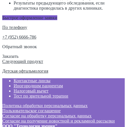
Результаты предыдующего обследования, если
диагностика проводилась в других клиниках.
Быстрое оформление заявки
По телефону
+7 (952) 6666-786
Обратный звонок
Заказать
Навигация
Следующий продукт
по
Детская офтальмология
записям
Контактные линзы
Иногородним пациентам
Налоговый вычет
Тест по зрительной терапии
Политика обработки персональных данных
Пользовательское соглашение
Согласие на обработку персональных данных
Согласие на получение новостной и рекламной рассылки
ООО "Технологии зрения"