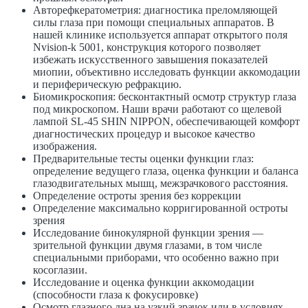
Авторефкератометрия: диагностика преломляющей
силы глаза при помощи специальных аппаратов. В
нашей клинике используется аппарат открытого поля
Nvision-k 5001, конструкция которого позволяет
избежать искусственного завышения показателей
миопии, объективно исследовать функции аккомодации
и периферическую рефракцию.
Биомикроскопия: бесконтактный осмотр структур глаза
под микроскопом. Наши врачи работают со щелевой
лампой SL-45 SHIN NIPPON, обеспечивающей комфорт
диагностических процедур и высокое качество
изображения.
Предварительные тесты оценки функции глаз:
определение ведущего глаза, оценка функции и баланса
глазодвигательных мышц, межзрачкового расстояния.
Определение остроты зрения без коррекции
Определение максимально корригированной остроты
зрения
Исследование бинокулярной функции зрения —
зрительной функции двумя глазами, в том числе
специальными приборами, что особенно важно при
косоглазии.
Исследование и оценка функции аккомодации
(способности глаза к фокусировке)
Осмотр глазного дна на узкий зрачок или в условиях