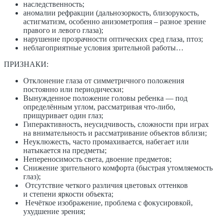
наследственность;
аномалии рефракции (дальнозоркость, близорукость,
астигматизм, особенно анизометропия – разное зрение
правого и левого глаза);
нарушение прозрачности оптических сред глаза, птоз;
неблагоприятные условия зрительной работы…
ПРИЗНАКИ:
Отклонение глаза от симметричного положения
постоянно или периодически;
Вынужденное положение головы ребенка — под
определённым углом, рассматривая что-либо,
прищуривает один глаз;
Гиперактивность, неусидчивость, сложности при играх
на внимательность и рассматривание объектов вблизи;
Неуклюжесть, часто промахивается, набегает или
натыкается на предметы;
Непереносимость света, двоение предметов;
Снижение зрительного комфорта (быстрая утомляемость
глаз);
Отсутствие четкого различия цветовых оттенков
и степени яркости объекта;
Нечёткое изображение, проблема с фокусировкой,
ухудшение зрения;