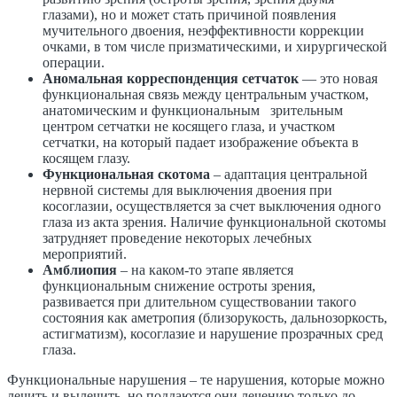
глазами), но и может стать причиной появления
мучительного двоения, неэффективности коррекции
очками, в том числе призматическими, и хирургической
операции.
Аномальная корреспонденция сетчаток
— это новая
функциональная связь между центральным участком,
анатомическим и функциональным зрительным
центром сетчатки не косящего глаза, и участком
сетчатки, на который падает изображение объекта в
косящем глазу.
Функциональная скотома
– адаптация центральной
нервной системы для выключения двоения при
косоглазии, осуществляется за счет выключения одного
глаза из акта зрения. Наличие функциональной скотомы
затрудняет проведение некоторых лечебных
мероприятий.
Амблиопия
– на каком-то этапе является
функциональным снижение остроты зрения,
развивается при длительном существовании такого
состояния как аметропия (близорукость, дальнозоркость,
астигматизм), косоглазие и нарушение прозрачных сред
глаза.
Функциональные нарушения – те нарушения, которые можно
лечить и вылечить, но поддаются они лечению только до