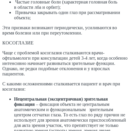
Частые головные боли (характерная головная боль
в области лба и орбит);
Привычка закрывать один глаз при рассматривании
объекта;
Эти признаки возникают периодически, усиливаются во
время болезни или при переутомлении.
КОСОГЛАЗИЕ
Чаще с проблемой косоглазия сталкиваются врачи-
офтальмологи при консультации детей 3-4 лет, когда особенно
интенсивно начинает развиваться зрительные функции.
Однако, не редки подобные отклонения и у взрослых
пациентов.
​С какими осложнениями сталкивается пациент и врач при
косоглазии:
Нецентральная (эксцентричная) зрительная
фиксация
– фиксация объекта не центральным
анатомическим и функциональным зрительным
центром сетчатки глаза. То есть глаз по ряду причин не
использует для зрения анатомически приспособленный
для акта зрения участок, что препятствует не только
развитию зрения (остроты зрения, зрения двумя